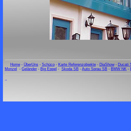
Home
-
ÜberUns
-
Schüco
-
Karte Referenzobjekte
-
DiaShow
-
Ducati 
Monzel
-
Geländer
-
Big Eppel
-
Skoda SB
-
Auto Sprau SB
-
BMW NK
-
..